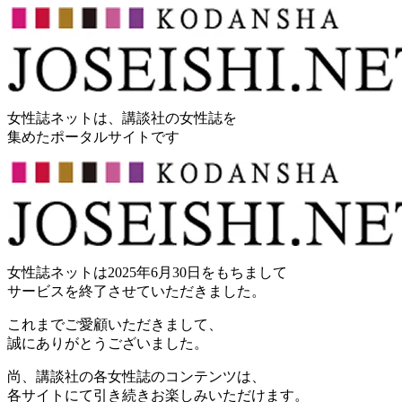
女性誌ネットは、講談社の女性誌を
集めたポータルサイトです
女性誌ネットは2025年6月30日をもちまして
サービスを終了させていただきました。
これまでご愛顧いただきまして、
誠にありがとうございました。
尚、講談社の各女性誌のコンテンツは、
各サイトにて引き続きお楽しみいただけます。